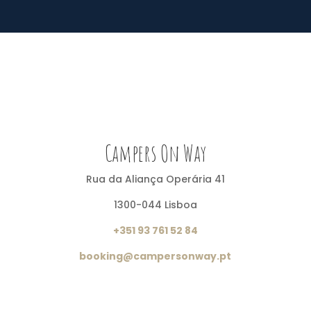
Campers On Way
Rua da Aliança Operária 41
1300-044 Lisboa
+351 93 761 52 84
booking@campersonway.pt