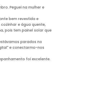
bro. Peguei na mulher e
tante bem revestida e
 cozinhar e água quente,
a, pois tem painel solar que
s estávamos parados no
gital" e conectarmo-nos
mpanhamento foi excelente.