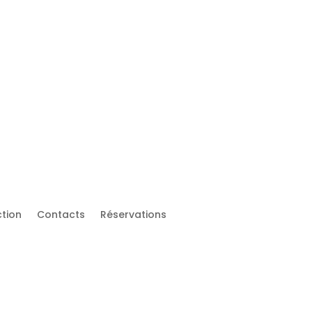
 OFF Long stays Code: ROADTRIP14
ction
Contacts
Réservations