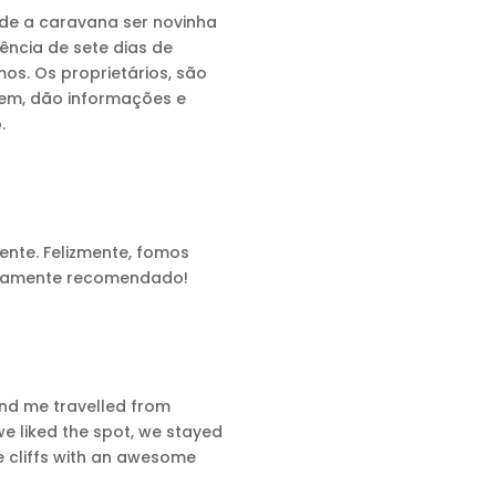
de a caravana ser novinha
ência de sete dias de
os. Os proprietários, são
bem, dão informações e
.
ente. Felizmente, fomos
 Altamente recomendado!
 and me travelled from
e liked the spot, we stayed
he cliffs with an awesome