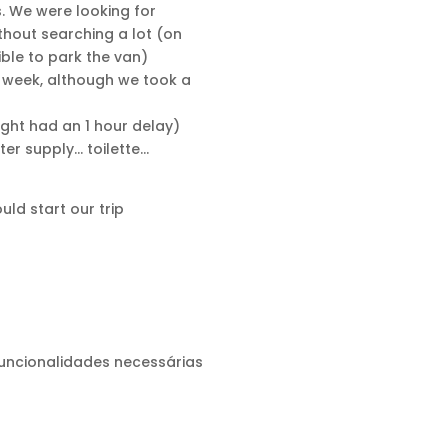
. We were looking for
hout searching a lot (on
ible to park the van)
e week, although we took a
ight had an 1 hour delay)
ter supply… toilette…
d start our trip
funcionalidades necessárias