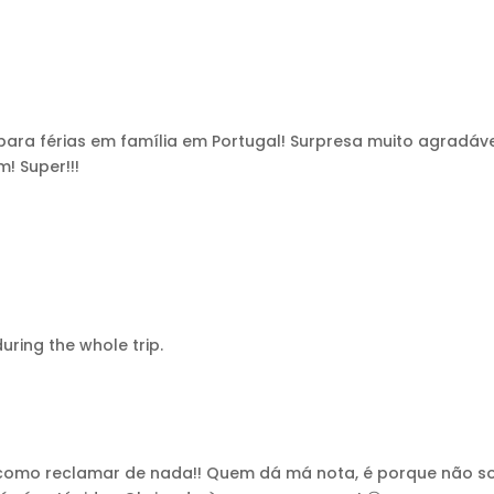
l para férias em família em Portugal! Surpresa muito agradá
! Super!!!
uring the whole trip.
á como reclamar de nada!! Quem dá má nota, é porque não so