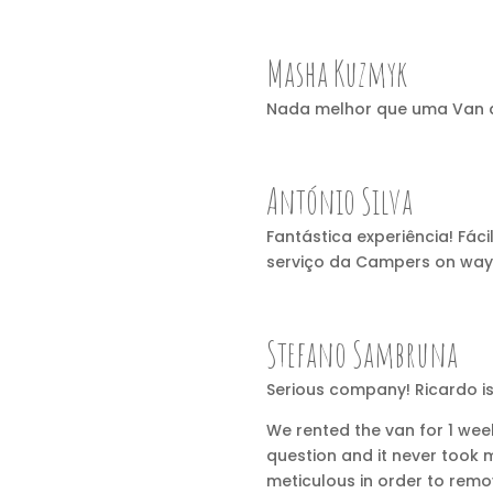
Masha Kuzmyk
Nada melhor que uma Van d
António Silva
Fantástica experiência! Fác
serviço da Campers on wa
Stefano Sambruna
Serious company! Ricardo is
We rented the van for 1 wee
question and it never took 
meticulous in order to remo