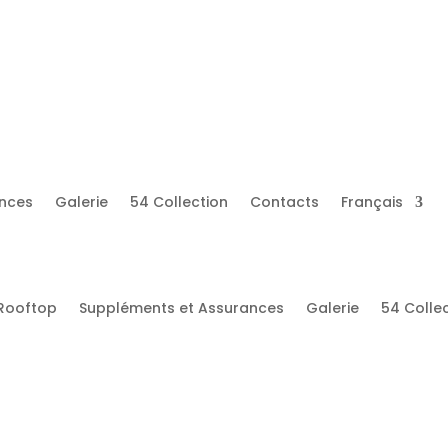
g@campersonway.pt
(+351) 937 615 284
WhatsApp
8%
ances
Galerie
54 Collection
Contacts
Français
Rooftop
Suppléments et Assurances
Galerie
54 Colle