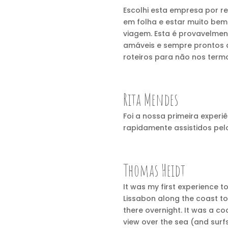
Escolhi esta empresa por 
em folha e estar muito bem
viagem. Esta é provavelmen
amáveis e sempre prontos a
roteiros para não nos ter
Rita Mendes
Foi a nossa primeira experi
rapidamente assistidos pel
Thomas Heidt
It was my first experience t
Lissabon along the coast t
there overnight. It was a co
view over the sea (and surf