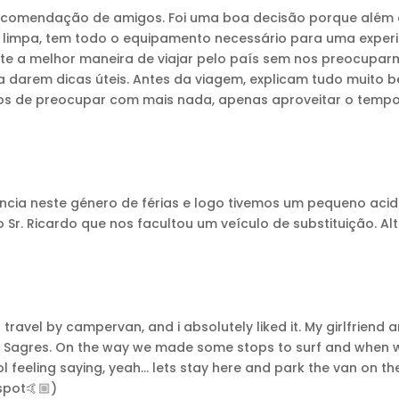
recomendação de amigos. Foi uma boa decisão porque além 
 limpa, tem todo o equipamento necessário para uma experi
te a melhor maneira de viajar pelo país sem nos preocuparm
 darem dicas úteis. Antes da viagem, explicam tudo muito 
mos de preocupar com mais nada, apenas aproveitar o tempo
ência neste género de férias e logo tivemos um pequeno acid
o Sr. Ricardo que nos facultou um veículo de substituição.
o travel by campervan, and i absolutely liked it. My girlfriend
o Sagres. On the way we made some stops to surf and when w
ol feeling saying, yeah… lets stay here and park the van on t
spot🤙🏼)