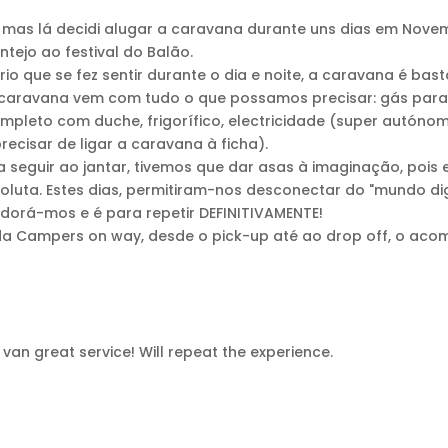
 mas lá decidi alugar a caravana durante uns dias em Novem
entejo ao festival do Balão.
rio que se fez sentir durante o dia e noite, a caravana é bas
 caravana vem com tudo o que possamos precisar: gás para
ompleto com duche, frigorífico, electricidade (super autónom
recisar de ligar a caravana à ficha).
 a seguir ao jantar, tivemos que dar asas à imaginação, poi
luta. Estes dias, permitiram-nos desconectar do "mundo di
dorá-mos e é para repetir DEFINITIVAMENTE!
a Campers on way, desde o pick-up até ao drop off, o aco
an great service! Will repeat the experience.