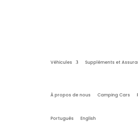
Rua Aliança Operária 41, Lisboa
bookin
Véhicules
Suppléments et Assur
À propos de nous
Camping Cars
Português
English