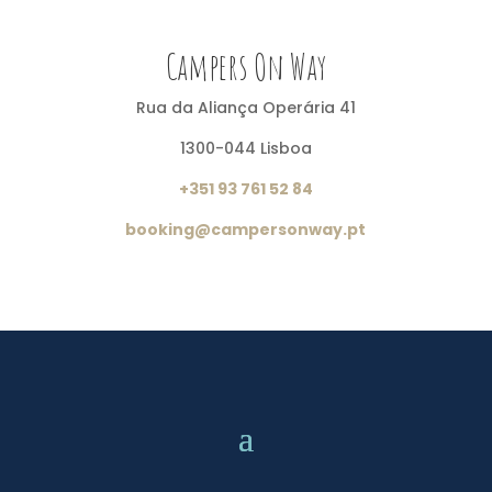
Campers On Way
Rua da Aliança Operária 41
1300-044 Lisboa
+351 93 761 52 84
booking@campersonway.pt