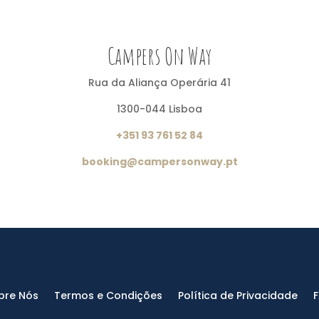
Campers On Way
Rua da Aliança Operária 41
1300-044 Lisboa
+351 93 761 52 84
booking@campersonway.pt
bre Nós
Termos e Condições
Política de Privacidade