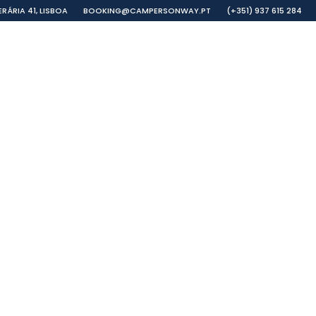
RÁRIA 41, LISBOA
BOOKING@CAMPERSONWAY.PT
(+351) 937 615 284
ULOS
EXTRAS E PROTECÇÃO
GALERIA
FAQ
54 CO