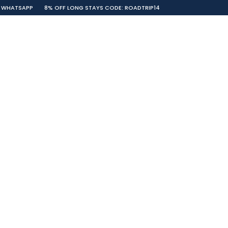
WHATSAPP
8% OFF LONG STAYS CODE: ROADTRIP14
LLECTION
CONTACTOS
PORTUGUÊS