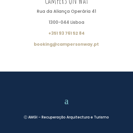
Campers On Way
Rua da Aliança Operária 41
1300-044 Lisboa
+351 93 761 52 84
booking@campersonway.pt
Ⓒ AMGI – Recuperação Arquitectura e Turismo