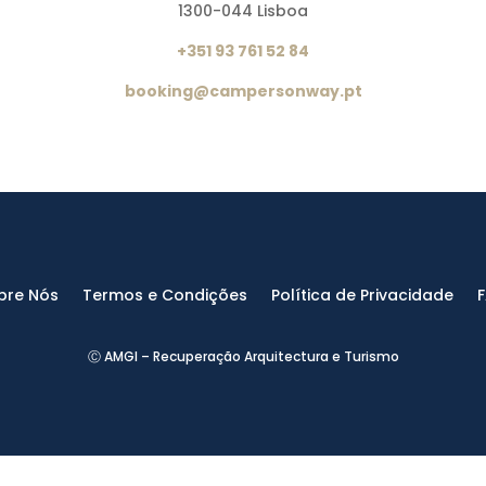
1300-044 Lisboa
+351 93 761 52 84
booking@campersonway.pt
bre Nós
Termos e Condições
Política de Privacidade
Ⓒ AMGI – Recuperação Arquitectura e Turismo