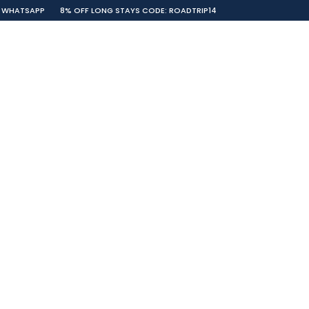
WHATSAPP
8% OFF LONG STAYS CODE: ROADTRIP14
LLECTION
CONTACTOS
PORTUGUÊS