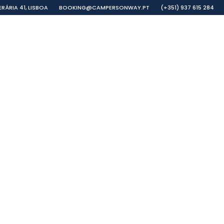
RÁRIA 41, LISBOA
BOOKING@CAMPERSONWAY.PT
(+351) 937 615 284
ULOS
EXTRAS E PROTECÇÃO
GALERIA
FAQ
54 CO