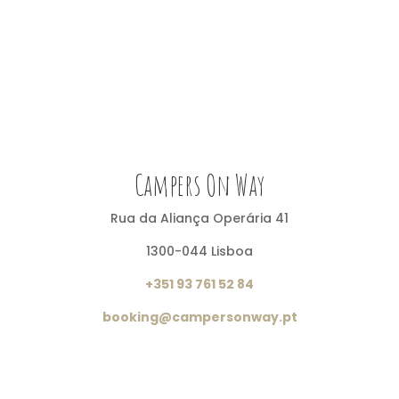
Campers On Way
Rua da Aliança Operária 41
1300-044 Lisboa
+351 93 761 52 84
booking@campersonway.pt