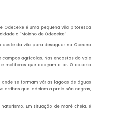
 de Odeceixe é uma pequena vila pitoresca
idade o “Moinho de Odeceixe” .
os a oeste da vila para desaguar no Oceano
 e campos agrícolas. Nas encostas do vale
s e melíferas que adoçam o ar. O casario
l, onde se formam várias lagoas de águas
As arribas que ladeiam a praia são negras,
 naturismo. Em situação de maré cheia, é