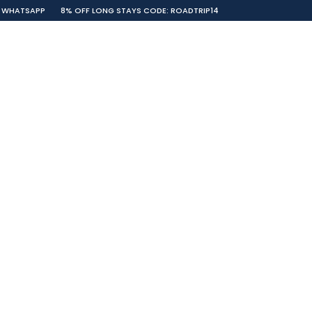
WHATSAPP
8% OFF LONG STAYS CODE: ROADTRIP14
ON
CONTACTOS
PORTUGUÊS