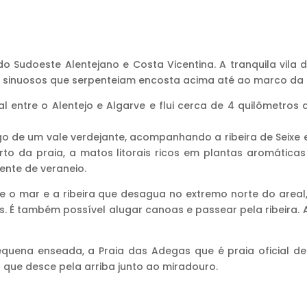
do Sudoeste Alentejano e Costa Vicentina. A tranquila vila
sinuosos que serpenteiam encosta acima até ao marco da c
ral entre o Alentejo e Algarve e flui cerca de 4 quilômetr
go de um vale verdejante, acompanhando a ribeira de Seixe
to da praia, a matos litorais ricos em plantas aromática
ente de veraneio.
re o mar e a ribeira que desagua no extremo norte do area
s. É também possível alugar canoas e passear pela ribeira. 
quena enseada, a Praia das Adegas que é praia oficial de
que desce pela arriba junto ao miradouro.