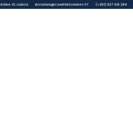
RÁRIA 41, LISBOA
BOOKING@CAMPERSONWAY.PT
(+351) 937 615 284
EXTRAS E PROTECÇÃO
GALERIA
FAQ
54 COLLECTI