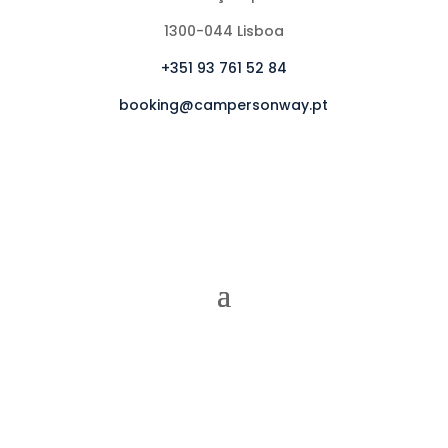
1300-044 Lisboa
+351 93 761 52 84
booking@campersonway.pt
Ⓒ AMGI – Recuperação Arquitectura e Turismo