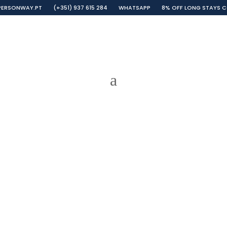
ERSONWAY.PT
(+351) 937 615 284
WHATSAPP
8% OFF LONG STAYS C
E
GALLERY
FAQ
54 COLLECTION
CONTACTS
ENGL