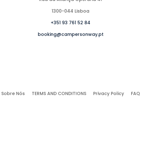
1300-044 Lisboa
+351 93 761 52 84
booking@campersonway.pt
Sobre Nós
TERMS AND CONDITIONS
Privacy Policy
FAQ
Ⓒ AMGI – Recuperação Arquitectura e Turismo