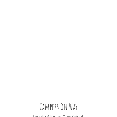
Campers On Way
Rua da Aliança Operária 41